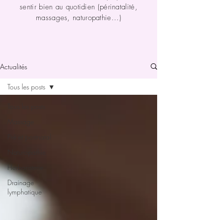
sentir bien au quotidien
(périnatalité,
massages, naturopathie...)
Actualités
Tous les posts
Tous les posts
Massage
Pré et postnatal
Naturopathie
Herboristerie
Drainage
lymphatique